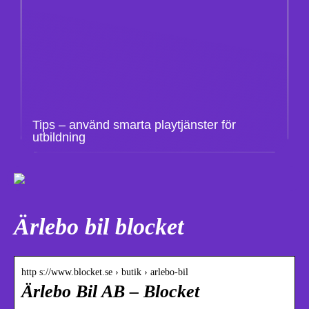
Tips – använd smarta playtjänster för
utbildning
Ärlebo bil blocket
http s://www.blocket.se › butik › arlebo-bil
Ärlebo Bil AB – Blocket