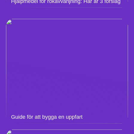
Hjälpmedel för rökavvänjning: Här är 3 förslag
Guide för att bygga en uppfart