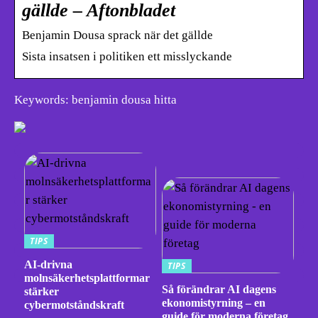
gällde – Aftonbladet
Benjamin Dousa sprack när det gällde
Sista insatsen i politiken ett misslyckande
Keywords: benjamin dousa hitta
TIPS
AI-drivna
TIPS
molnsäkerhetsplattformar
Så förändrar AI dagens
stärker
ekonomistyrning – en
cybermotståndskraft
guide för moderna företag