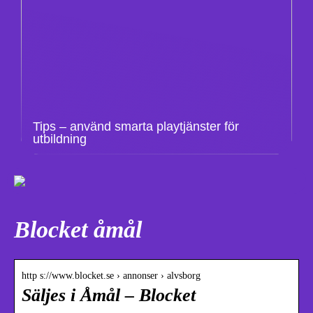
Tips – använd smarta playtjänster för
utbildning
Blocket åmål
http s://www.blocket.se › annonser › alvsborg
Säljes i Åmål – Blocket