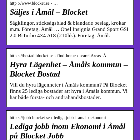
http ://www.blocket.se › …
Säljes i Åmål – Blocket
Sågklingor, sticksågsblad & blandade beslag, krokar
m.m. Företag. Åmål … Opel Insignia Grand Sport GSI
2.0 BiTurbo 4×4 AT8 (210hk). Företag. Åmål.
http s://bostad.blocket.se › find-home › searchAreas=Å…
Hyra Lägenhet – Åmåls kommun –
Blocket Bostad
Vill du hyra lägenheter i Åmåls kommun? På Blocket
finns 25 lediga bostäder att hyra i Åmåls kommun. Vi
har både första- och andrahandsbostäder.
http s://jobb.blocket.se › lediga-jobb-i-amal › ekonomi
Lediga jobb inom Ekonomi i Åmål
på Blocket Jobb