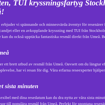
en, TUI kryssningsfartyg Stockh
!
 erbjuder vi spännande och minnesvärda äventyr för resenärer f
candjet eller en avkopplande kryssning med TUI från Stockholm, 
or kan du också upptäcka fantastiska resmål direkt från Umeå. B
meå
r ett brett utbud av resmål från Umeå. Oavsett om du längtar eft
plevelse, har vi resan för dig. Våra erfarna reseexperter hjälp
t sista minuten
lexibel med dina resedatum kan du dra nytta av våra sista minu
esor till populära resmål från Umeå. Perfekt för spontana resen