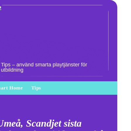
Tips – använd smarta playtjänster för
utbildning
art Home
Tips
meå, Scandjet sista