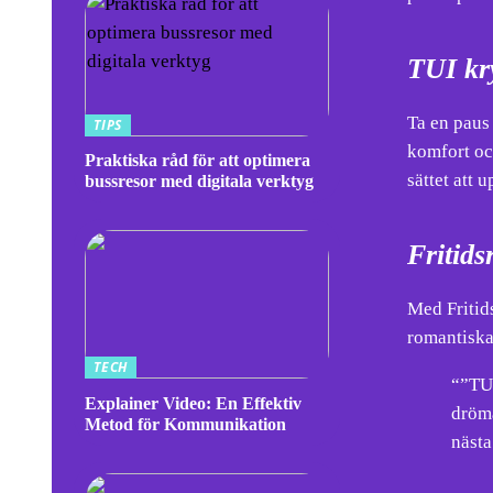
TUI kr
Ta en paus
TIPS
komfort oc
Praktiska råd för att optimera
sättet att 
bussresor med digitala verktyg
Fritid
Med Fritids
romantiska
TECH
“”TUI
Explainer Video: En Effektiv
drömä
Metod för Kommunikation
nästa