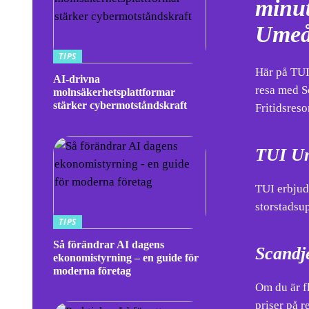
minut
Umeå
TIPS
Här på TUI
AI-drivna
resa med S
molnsäkerhetsplattformar
stärker cybermotståndskraft
Fritidsres
TUI U
TUI erbjude
storstadsup
TIPS
Så förändrar AI dagens
Scandje
ekonomistyrning – en guide för
moderna företag
Om du är f
priser på r