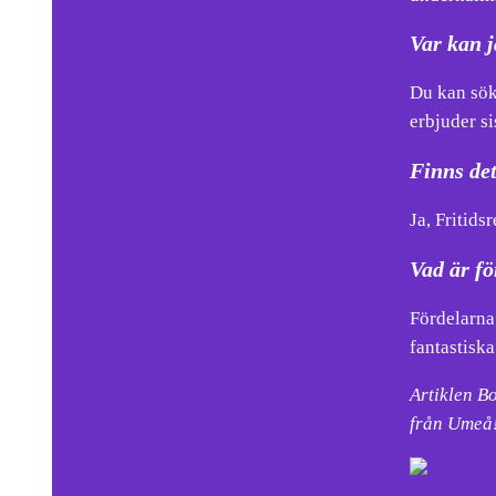
Var kan j
Du kan sök
erbjuder s
Finns det
Ja, Fritids
Vad är f
Fördelarna
fantastiska
Artiklen B
från Umeå!