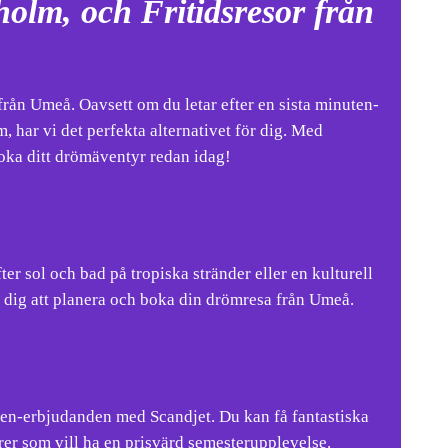
olm, och Fritidsresor från
rån Umeå. Oavsett om du letar efter en sista minuten-
har vi det perfekta alternativet för dig. Med
oka ditt drömäventyr redan idag!
er sol och bad på tropiska stränder eller en kulturell
er dig att planera och boka din drömresa från Umeå.
ten-erbjudanden med Scandjet. Du kan få fantastiska
ärer som vill ha en prisvärd semesterupplevelse.