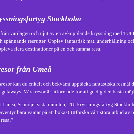
yssningsfartyg Stockholm
 från vardagen och njut av en avkopplande kryssning med TUI f
h spännande resrutter. Upplev fantastisk mat, underhållning oc
uppleva flera destinationer på en och samma resa.
sresor från Umeå
resor kan du enkelt och bekvämt upptäcka fantastiska resmål dir
 getaways. Våra resor är utformade för att ge dig den bästa mö
 Umeå, Scandjet sista minuten, TUI kryssningsfartyg Stockholm
ventyr bara väntar på att bokas! Utforska vårt stora utbud av re
 resa.”