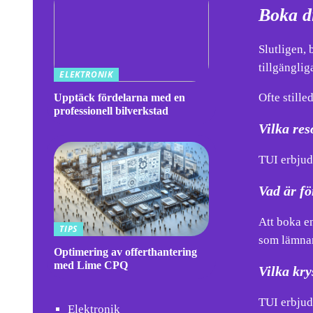
Boka d
Slutligen,
tillgänglig
ELEKTRONIK
Ofte stille
Upptäck fördelarna med en
professionell bilverkstad
Vilka re
TUI erbjude
Vad är fö
Att boka en
TIPS
som lämnar
Optimering av offerthantering
med Lime CPQ
Vilka kr
TUI erbjud
Elektronik