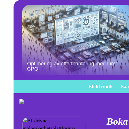
Optimering av offerthantering med Lime
CPQ
Elektronik
Saa
Boka 