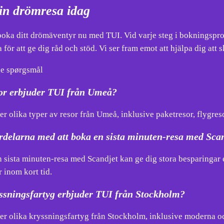
in drömresa idag
 boka ditt drömäventyr nu med TUI. Vid varje steg i bokningspro
a för att ge dig råd och stöd. Vi ser fram emot att hjälpa dig a
de spørgsmål
sor erbjuder TUI från Umeå?
r olika typer av resor från Umeå, inklusive paketresor, flygreso
rdelarna med att boka en sista minuten-resa med Sca
 sista minuten-resa med Scandjet kan ge dig stora besparingar ef
 inom kort tid.
yssningsfartyg erbjuder TUI från Stockholm?
er olika kryssningsfartyg från Stockholm, inklusive moderna och