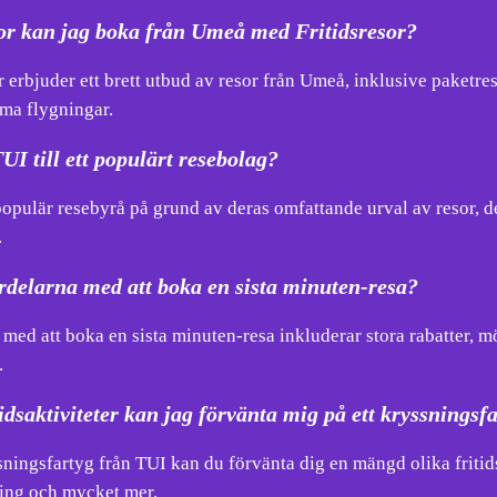
sor kan jag boka från Umeå med Fritidsresor?
r erbjuder ett brett utbud av resor från Umeå, inklusive paketres
a flygningar.
UI till ett populärt resebolag?
populär resebyrå på grund av deras omfattande urval av resor, d
.
rdelarna med att boka en sista minuten-resa?
med att boka en sista minuten-resa inkluderar stora rabatter, m
.
tidsaktiviteter kan jag förvänta mig på ett kryssnings
sningsfartyg från TUI kan du förvänta dig en mängd olika fritidsa
ing och mycket mer.