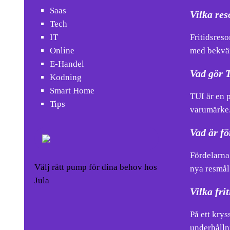
Saas
Vilka re
Tech
IT
Fritidsreso
Online
med bekväm
E-Handel
Vad gör T
Kodning
Smart Home
TUI är en 
Tips
varumärke
Vad är fö
Fördelarna 
Välj rätt pump för dina behov hos
nya resmål
Jula
Vilka fri
På ett krys
underhålln