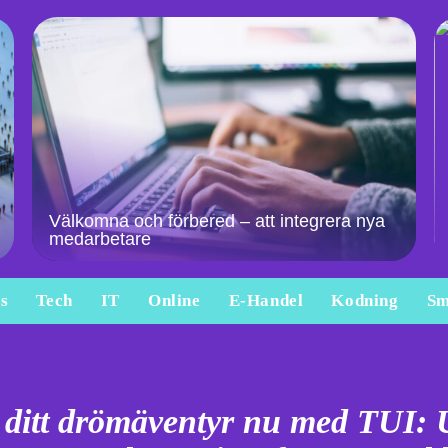
Välkomna och förbered – att integrera nya
medarbetare
s
Tech
IT
Online
E-Handel
Kodning
Sm
ditt drömäventyr nu med TUI: U