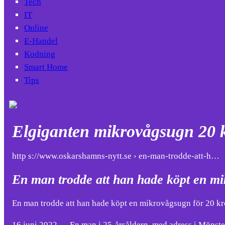
Tech
IT
Online
E-Handel
Kodning
Smart Home
Tips
Elgiganten mikrovågsugn 20 
http s://www.oskarshamns-nytt.se › en-man-trodde-att-h…
En man trodde att han hade köpt en mi
En man trodde att han hade köpt en mikrovågsugn för 20 kr
16 juni 2022 — En man i 25-årsåldern, med adress i Mönste