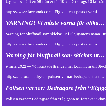
Jag har beställt en S9 från er för 19 kr. Det drogs 10 kr fr
http s://www.facebook.com › Elgiganten › posts › varni…
VARNING! Vi måste varna för olika… 
Varning för bluffmail som skickas ut i Elgigantens namn! J
http s://www.facebook.com › Elgiganten › posts › varni…
Varning för bluffmail som skickas ut…
9 mars 2022 — 70 likartade ärenden har kommit in till Stoc
http s://pcforalla.idg.se › polisen-varnar-bedragare-fran-…
Polisen varnar: Bedragare från “Elgig
Polisen varnar: Bedragare från “Elgiganten” försöker skinna