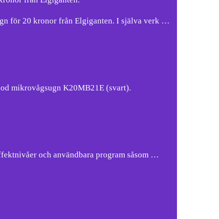
ör 20 kronor från Elgiganten. I själva verk …
nwood mikrovågsugn K20MB21E (svart).
 effektnivåer och användbara program såsom …