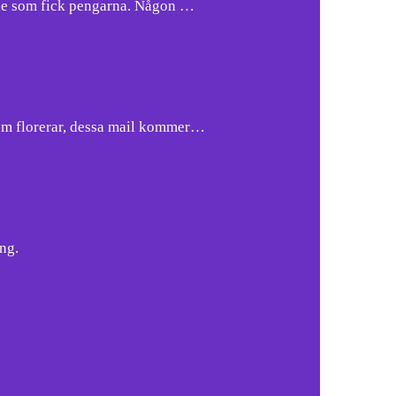
whole som fick pengarna. Någon …
 som florerar, dessa mail kommer…
ng.