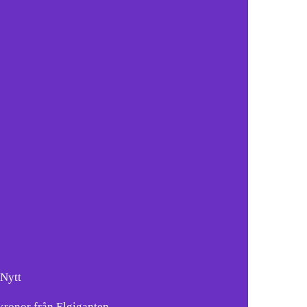
-Nytt
kronor från Elgiganten.