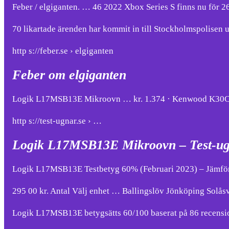
Feber / elgiganten. … 46 2022 Xbox Series S finns nu för 26
70 likartade ärenden har kommit in till Stockholmspolisen u
http s://feber.se › elgiganten
Feber om elgiganten
Logik L17MSB13E Mikroovn … kr. 1.374 · Kenwood K30CSS14
http s://test-ugnar.se › …
Logik L17MSB13E Mikroovn – Test-ug
Logik L17MSB13E Testbetyg 60% (Februari 2023) – Jämför
295 00 kr. Antal Välj enhet … Ballingslöv Jönköping Sol
Logik L17MSB13E betygsätts 60/100 baserat på 86 recensioner