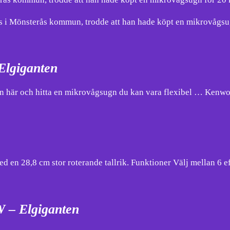
önsterås kommun, trodde att han hade köpt en mikrovågsugn f
Elgiganten
sugn här och hitta en mikrovågsugn du kan vara flexibel … Ke
d en 28,8 cm stor roterande tallrik. Funktioner Välj mellan 6
– Elgiganten