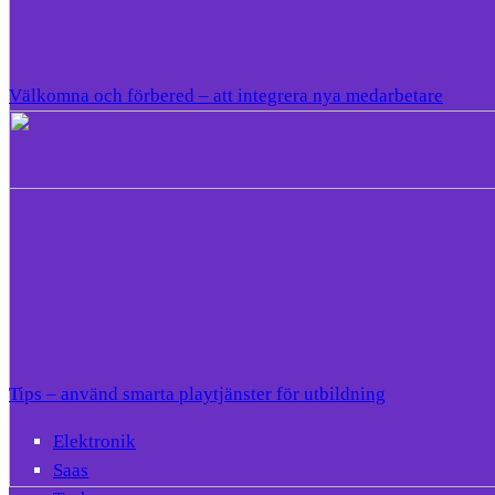
Välkomna och förbered – att integrera nya medarbetare
Tips – använd smarta playtjänster för utbildning
Elektronik
Saas