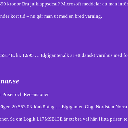
90 kronor Bra julklappsdeal? Microsoft meddelar att man inför 
nder kort tid – nu går man ut med en bred varning.
E. kr. 1.995 … Elgiganten.dk är ett danskt varuhus med förs
nar.se
 Priser och Recensioner
åsvägen 20 553 03 Jönköping … Elgiganten Gbg, Nordstan Norr
. Se om Logik L17MSB13E är ett bra val här. Hitta priser, test