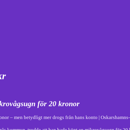
kr
krovågsugn för 20 kronor
onor – men betydligt mer drogs från hans konto | Oskarshamns
rås kommun, trodde att han hade köpt en mikrovågsugn för 20 