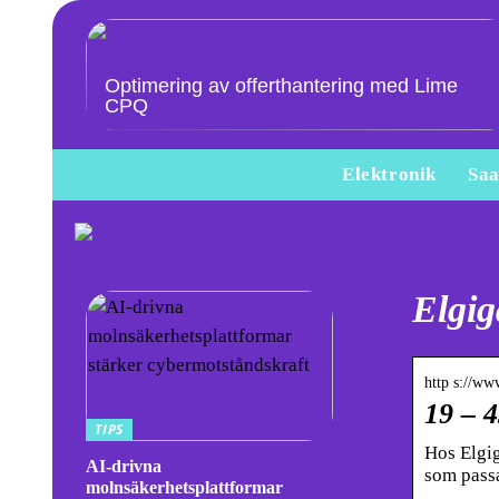
Optimering av offerthantering med Lime
CPQ
Elektronik
Saa
Elgig
http s://ww
19 – 4
TIPS
Hos Elgig
AI-drivna
som passa
molnsäkerhetsplattformar