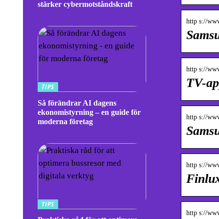
stärker cybermotståndskraft
http s://ww
Samsu
http s://ww
TV-app
TIPS
Så förändrar AI dagens
ekonomistyrning – en guide för
http s://ww
moderna företag
Samsu
http s://ww
Finlu
TIPS
http s://ww