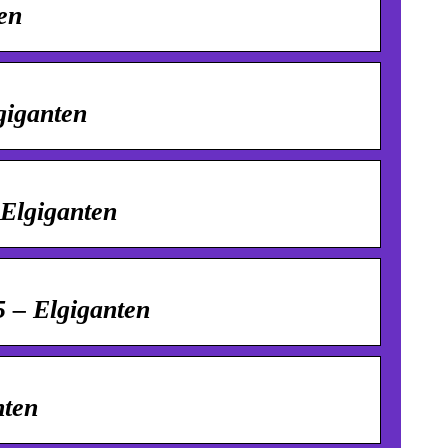
en
giganten
Elgiganten
– Elgiganten
nten