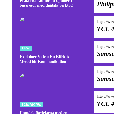
Praktiska råd för att optimera
Phili
bussresor med digitala verktyg
http s://ww
TCL 4
http s://ww
TECH
Samsu
Explainer Video: En Effektiv
Metod för Kommunikation
http s://ww
Samsu
http s://ww
TCL 4
ELEKTRONIK
Upptäck fördelarna med en