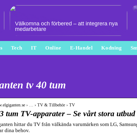
Välkomna och förbered – att integrera nya
medarbetare
s
Tech
IT
Online
E-Handel
Kodning
Sm
anten tv 40 tum
w.elgiganten.se › … › TV & Tillbehör › TV
3 tum TV-apparater – Se vårt stora utbud
anten hittar du TV från välkända varumärken som LG, Samsung, 
r dina behov.