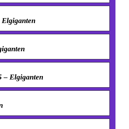
Elgiganten
giganten
– Elgiganten
n