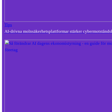
Tips
AI-drivna molnsäkerhetsplattformar stärker cybermotstånds