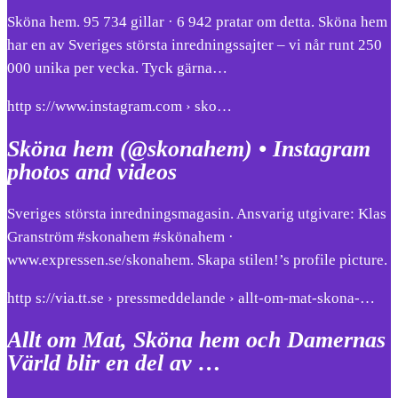
Sköna hem. 95 734 gillar · 6 942 pratar om detta. Sköna hem
har en av Sveriges största inredningssajter – vi når runt 250
000 unika per vecka. Tyck gärna…
http s://www.instagram.com › sko…
Sköna hem (@skonahem) • Instagram
photos and videos
Sveriges största inredningsmagasin. Ansvarig utgivare: Klas
Granström #skonahem #skönahem ·
www.expressen.se/skonahem. Skapa stilen!’s profile picture.
http s://via.tt.se › pressmeddelande › allt-om-mat-skona-…
Allt om Mat, Sköna hem och Damernas
Värld blir en del av …