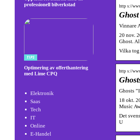
professionell bilverkstad
http s://ww
Ghost
Vinnare 
20 nov. 
Ghost. A
Vilka tog
TIPS
Optimering av offerthantering
http s://ww
med Lime CPQ
Ghost
Ghosts ”I
Elektronik
18 okt. 2
Saas
Music Aw
Tech
Det svens
IT
U
Online
E-Handel