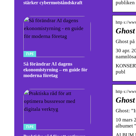
publiken 
stärker cybermotståndskraft
http s://ww
Ghost 
Ghost på 
30 apr. 2
TIPS
namnlösa
Så förändrar AI dagens
KONSERT G
ekonomistyrning – en guide för
publ
moderna företag
http s://ww
Ghost 
Ghost: ”
10 mars 
albumet ”
TIPS
ALBUM Me