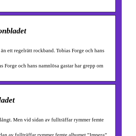
onbladet
n ett regelrätt rockband. Tobias Forge och hans
as Forge och hans namnlösa gastar har grepp om
ladet
t. Men vid sidan av fullträffar rymmer femte
n av fullträffar rymmer femte albumet ”Impera”