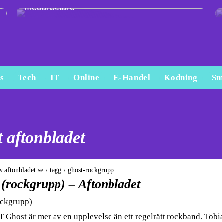
medarbetare
s
Tech
IT
Online
E-Handel
Kodning
Sm
 aftonbladet
w.aftonbladet.se › tagg › ghost-rockgrupp
 (rockgrupp) – Aftonbladet
ockgrupp)
host är mer av en upplevelse än ett regelrätt rockband. Tobi