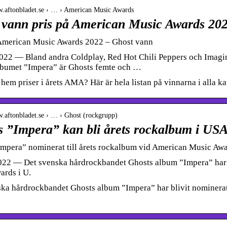
w.aftonbladet.se › … › American Music Awards
 vann pris på American Music Awards 202
American Music Awards 2022 – Ghost vann
2022 — Bland andra Coldplay, Red Hot Chili Peppers och Imag
lbumet ”Impera” är Ghosts femte och …
 hem priser i årets AMA? Här är hela listan på vinnarna i alla ka
w.aftonbladet.se › … › Ghost (rockgrupp)
s ”Impera” kan bli årets rockalbum i USA
mpera” nominerat till årets rockalbum vid American Music Aw
022 — Det svenska hårdrockbandet Ghosts album ”Impera” har b
ards i U.
ka hårdrockbandet Ghosts album ”Impera” har blivit nominerat