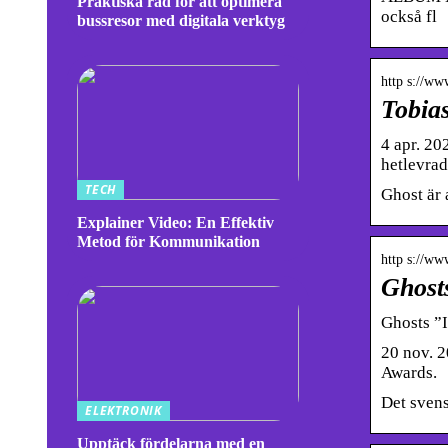
Praktiska råd för att optimera
också fl
bussresor med digitala verktyg
http s://w
Tobia
4 apr. 20
hetlevrad
TECH
Ghost är 
Explainer Video: En Effektiv
Metod för Kommunikation
http s://ww
Ghost
Ghosts ”
20 nov. 2
Awards.
Det svens
ELEKTRONIK
Upptäck fördelarna med en