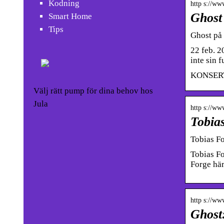
Kodning
http s://ww
Ghost
Smart Home
Tips
Ghost på
22 feb. 2
inte sin f
KONSERT G
Välj rätt pump för dina behov hos
Jula
http s://ww
Tobia
Tobias F
Tobias Fo
Forge här
http s://ww
Ghost