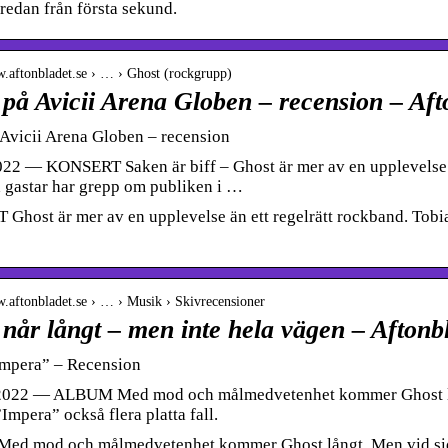
redan från första sekund.
w.aftonbladet.se › … › Ghost (rockgrupp)
på Avicii Arena Globen – recension – Aft
Avicii Arena Globen – recension
022 — KONSERT Saken är biff – Ghost är mer av en upplevelse ä
 gastar har grepp om publiken i …
host är mer av en upplevelse än ett regelrätt rockband. Tobi
w.aftonbladet.se › … › Musik › Skivrecensioner
når långt – men inte hela vägen – Aftonb
Impera” – Recension
2022 — ALBUM Med mod och målmedvetenhet kommer Ghost lång
Impera” också flera platta fall.
d mod och målmedvetenhet kommer Ghost långt. Men vid sida