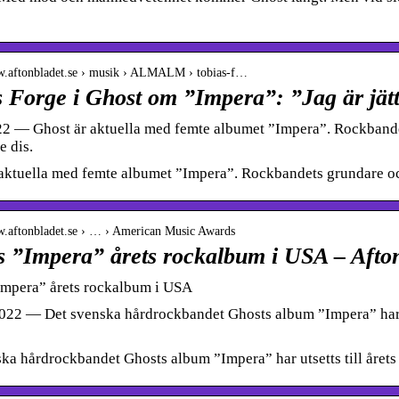
ww.aftonbladet.se › musik › ALMALM › tobias-f…
s Forge i Ghost om ”Impera”: ”Jag är jät
22 — Ghost är aktuella med femte albumet ”Impera”. Rockbande
e dis.
aktuella med femte albumet ”Impera”. Rockbandets grundare och
w.aftonbladet.se › … › American Music Awards
s ”Impera” årets rockalbum i USA – Afto
Impera” årets rockalbum i USA
022 — Det svenska hårdrockbandet Ghosts album ”Impera” har u
ka hårdrockbandet Ghosts album ”Impera” har utsetts till åre