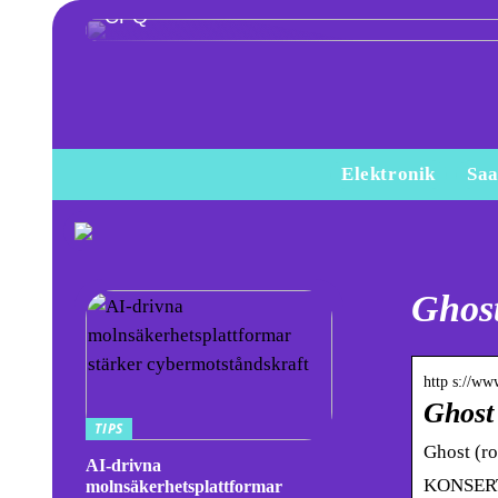
CPQ
Elektronik
Saa
Ghost
http s://ww
Ghost
TIPS
Ghost (r
AI-drivna
KONSERT G
molnsäkerhetsplattformar