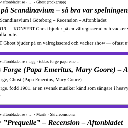
w.aftonbladet.se › … › Ghost (rockgrupp)
 på Scandinavium – så bra var spelningen
 Scandinavium i Göteborg – Recension – Aftonbladet
019 — KONSERT Ghost bjuder på en välregisserad och vacker sh
ulla pote.
host bjuder på en välregisserad och vacker show — oftast utöv
w.aftonbladet.se › tagg › tobias-forge-papa-eme…
s Forge (Papa Emeritus, Mary Goore) – A
orge, Ghost (Papa Emeritus, Mary Goore)
rge, född 1981, är en svensk musiker känd som sångare i heav
.
w.aftonbladet.se › … › Musik › Skivrecensioner
: ”Prequelle” – Recension – Aftonbladet