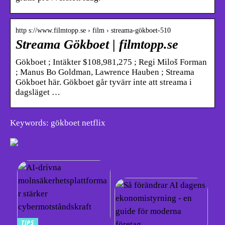
http s://www.filmtopp.se › film › streama-gökboet-510
Streama Gökboet | filmtopp.se
Gökboet ; Intäkter $108,981,275 ; Regi Miloš Forman
; Manus Bo Goldman, Lawrence Hauben ; Streama
Gökboet här. Gökboet går tyvärr inte att streama i
dagsläget …
Keywords: gökboet netflix
TIPS