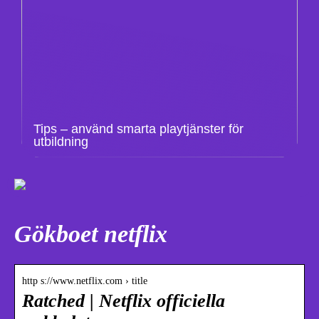
Tips – använd smarta playtjänster för
utbildning
Gökboet netflix
http s://www.netflix.com › title
Ratched | Netflix officiella