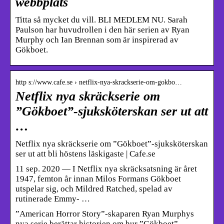
webbplats
Titta så mycket du vill. BLI MEDLEM NU. Sarah
Paulson har huvudrollen i den här serien av Ryan
Murphy och Ian Brennan som är inspirerad av
Gökboet.
http s://www.cafe.se › netflix-nya-skrackserie-om-gokbo…
Netflix nya skräckserie om
”Gökboet”-sjuksköterskan ser ut att
…
Netflix nya skräckserie om ”Gökboet”-sjuksköterskan
ser ut att bli höstens läskigaste | Cafe.se
11 sep. 2020 — I Netflix nya skräcksatsning är året
1947, femton år innan Milos Formans Gökboet
utspelar sig, och Mildred Ratched, spelad av
rutinerade Emmy- …
”American Horror Story”-skaparen Ryan Murphys
nya serie berättar historien om hur ”Gökboet”-