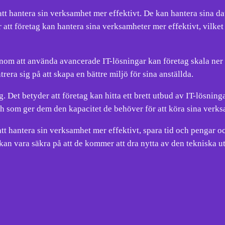
att hantera sin verksamhet mer effektivt. De kan hantera sina 
tt företag kan hantera sina verksamheter mer effektivt, vilket l
Genom att använda avancerade IT-lösningar kan företag skala ne
era sig på att skapa en bättre miljö för sina anställda.
ag. Det betyder att företag kan hitta ett brett utbud av IT-lösni
och som ger dem den kapacitet de behöver för att köra sina verks
att hantera sin verksamhet mer effektivt, spara tid och pengar o
an vara säkra på att de kommer att dra nytta av den tekniska u