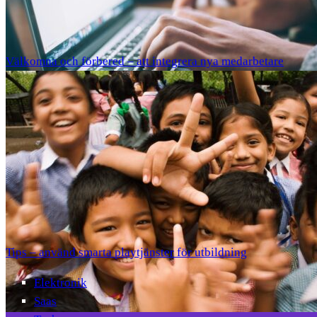
Välkomna och förbered – att integrera nya medarbetare
Tips – använd smarta playtjänster för utbildning
Elektronik
Saas