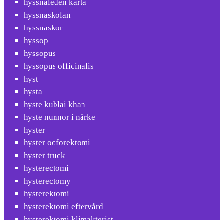
hyssnaleden karta
hyssnaskolan
hyssnaskor
hyssop
hyssopus
hyssopus officinalis
hyst
hysta
hyste kublai khan
hyste nunnor i närke
hyster
hyster ooforektomi
hyster truck
hysterectomi
hysterectomy
hysterektomi
hysterektomi eftervård
hysterektomi klimakteriet