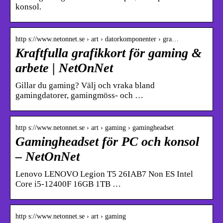
konsol.
http s://www.netonnet.se › art › datorkomponenter › gra…
Kraftfulla grafikkort för gaming &
arbete | NetOnNet
Gillar du gaming? Välj och vraka bland
gamingdatorer, gamingmöss- och …
http s://www.netonnet.se › art › gaming › gamingheadset
Gamingheadset för PC och konsol
– NetOnNet
Lenovo LENOVO Legion T5 26IAB7 Non ES Intel
Core i5-12400F 16GB 1TB …
http s://www.netonnet.se › art › gaming