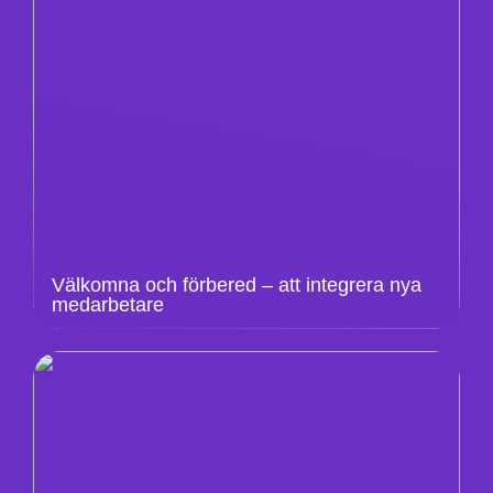
Välkomna och förbered – att integrera nya
medarbetare