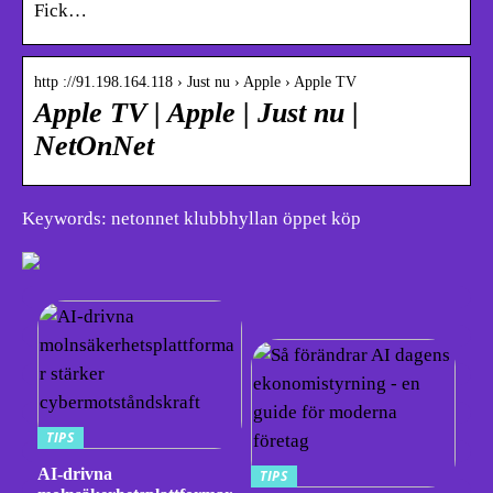
Fick…
http ://91.198.164.118 › Just nu › Apple › Apple TV
Apple TV | Apple | Just nu |
NetOnNet
Keywords: netonnet klubbhyllan öppet köp
TIPS
AI-drivna
TIPS