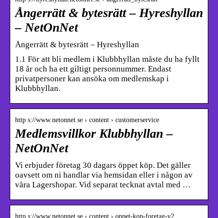
Ångerrätt & bytesrätt – Hyreshyllan
– NetOnNet
Ångerrätt & bytesrätt – Hyreshyllan
1.1 För att bli medlem i Klubbhyllan måste du ha fyllt
18 år och ha ett giltigt personnummer. Endast
privatpersoner kan ansöka om medlemskap i
Klubbhyllan.
http s://www.netonnet.se › content › customerservice
Medlemsvillkor Klubbhyllan –
NetOnNet
Vi erbjuder företag 30 dagars öppet köp. Det gäller
oavsett om ni handlar via hemsidan eller i någon av
våra Lagershopar. Vid separat tecknat avtal med …
http s://www.netonnet.se › content › oppet-kop-foretag-v2