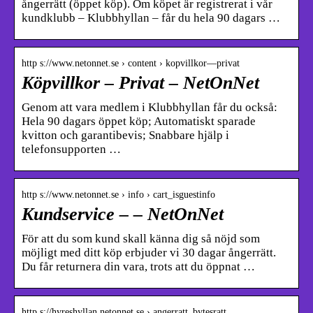
ångerrätt (öppet köp). Om köpet är registrerat i vår
kundklubb – Klubbhyllan – får du hela 90 dagars …
http s://www.netonnet.se › content › kopvillkor—privat
Köpvillkor – Privat – NetOnNet
Genom att vara medlem i Klubbhyllan får du också:
Hela 90 dagars öppet köp; Automatiskt sparade
kvitton och garantibevis; Snabbare hjälp i
telefonsupporten …
http s://www.netonnet.se › info › cart_isguestinfo
Kundservice – – NetOnNet
För att du som kund skall känna dig så nöjd som
möjligt med ditt köp erbjuder vi 30 dagar ångerrätt.
Du får returnera din vara, trots att du öppnat …
http s://hyreshyllan.netonnet.se › angerratt_bytesratt