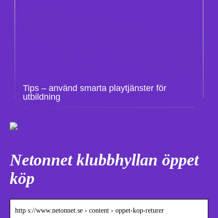
Tips – använd smarta playtjänster för
utbildning
Netonnet klubbhyllan öppet
köp
http s://www.netonnet.se › content › oppet-kop-returer