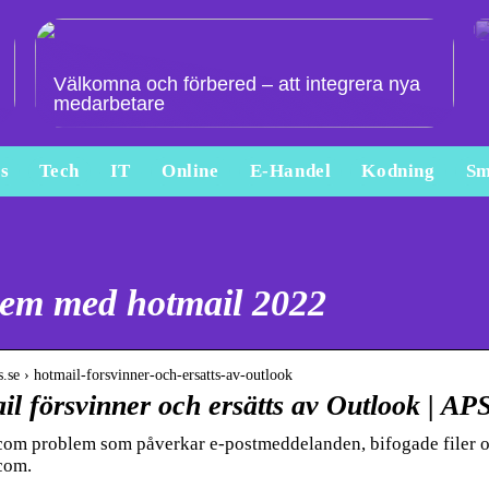
Välkomna och förbered – att integrera nya
medarbetare
s
Tech
IT
Online
E-Handel
Kodning
Sm
lem med hotmail 2022
is.se › hotmail-forsvinner-och-ersatts-av-outlook
l försvinner och ersätts av Outlook | AP
om problem som påverkar e-postmeddelanden, bifogade filer oc
com.