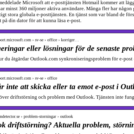
eddelade Microsoft att e-posttjänsten Hotmail kommer att lägga
har minst 360 miljoner aktiva användare. Många fler har någon g
ktigt stora globala e-posttjänsten. En tjänst som var bland de för
t på din dator för att kunna läsa e-post.
port.microsoft.com › sv-se › office › korriger…
eringar eller lösningar för de senaste p
ur du åtgärdar Outlook.com synkroniseringsproblem för e-post 
port.microsoft.com › sv-se › office
r inte att skicka eller ta emot e-post i Ou
över driftstörning och problem med Outlook. Tjänsten inte fun
wndetector.se › problem-storningar › outlook
k driftstörning? Aktuella problem, störni