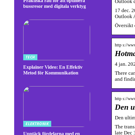
Praktiska råd för att optimera
Outlook d
bussresor med digitala verktyg
17 dec. 2
Outlook 
Översikt 
http s://ww
Hotma
TECH
4 jan. 20
Explainer Video: En Effektiv
There can
Metod för Kommunikation
and findi
http s://ww
Den ul
Den ultim
ELEKTRONIK
The trans
late Dec
Upptäck fördelarna med en