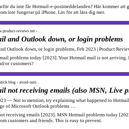
rför du inte får Hotmail-e-postmeddelanden? Här kommer att ge
om inte fungerar på iPhone. Läs för att lära dig mer.
w.product-reviews.net › …
il and Outlook down, or login problems
nd Outlook down, or login problems, Feb 2023 | Product Revie
il problems today [2023]. Your Hotmail mail is not arriving. H
nd/or customers?
bstick.blog › avoid-usin…
l not receiving emails (also MSN, Live 
023 — Not to mention, try explaining what happened to Hotmai
age of Microsoft Outlook problems …
ot receiving emails [2023]. MSN Hotmail problems today [2023]
rom customers and friends. This is easy to prevent.