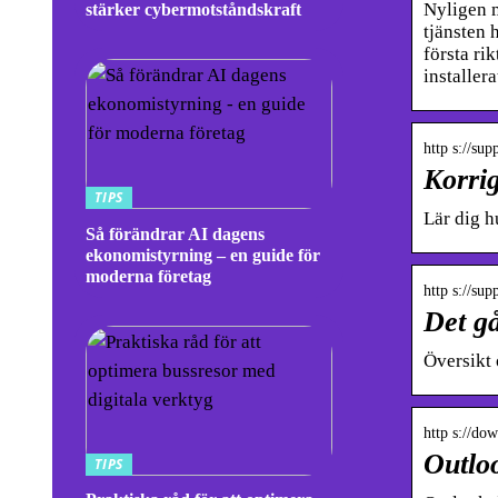
Nyligen m
stärker cybermotståndskraft
tjänsten 
första ri
installera
http s://sup
Korrig
TIPS
Lär dig h
Så förändrar AI dagens
ekonomistyrning – en guide för
moderna företag
http s://sup
Det gå
Översikt 
http s://do
Outloo
TIPS