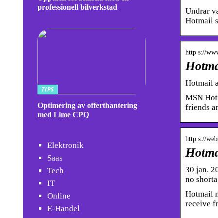
professionell bilverkstad
Undrar va
Hotmail s
http s://ww
Hotma
Hotmail a
TIPS
MSN Hotma
Optimering av offerthantering
friends a
med Lime CPQ
http s://we
Elektronik
Hotmai
Saas
30 jan. 2
Tech
no short
IT
Hotmail n
Online
receive f
E-Handel