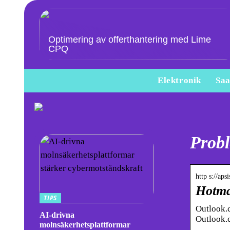
Optimering av offerthantering med Lime
CPQ
Elektronik
Saa
Prob
http s://aps
Hotmai
TIPS
Outlook.c
AI-drivna
Outlook.
molnsäkerhetsplattformar