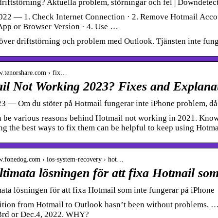
riftstörning? Aktuella problem, störningar och fel | Downdetec
022 — 1. Check Internet Connection · 2. Remove Hotmail Accou
App or Browser Version · 4. Use …
över driftstörning och problem med Outlook. Tjänsten inte fun
w.tenorshare.com › fix…
il Not Working 2023? Fixes and Explana
23 — Om du stöter på Hotmail fungerar inte iPhone problem, då ka
 be various reasons behind Hotmail not working in 2021. Know
ng the best ways to fix them can be helpful to keep using Hotma
w.fonedog.com › ios-system-recovery › hot…
timata lösningen för att fixa Hotmail so
ata lösningen för att fixa Hotmail som inte fungerar på iPhone
ition from Hotmail to Outlook hasn’t been without problems, …
 3rd or Dec.4, 2022. WHY?