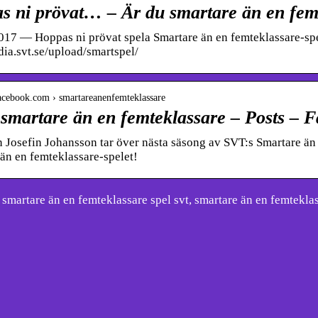
s ni prövat… – Är du smartare än en fem
017 — Hoppas ni prövat spela Smartare än en femteklassare-spel
dia.svt.se/upload/smartspel/
facebook.com › smartareanenfemteklassare
 smartare än en femteklassare – Posts – 
Josefin Johansson tar över nästa säsong av SVT:s Smartare än 
än en femteklassare-spelet!
martare än en femteklassare spel svt, smartare än en femteklass