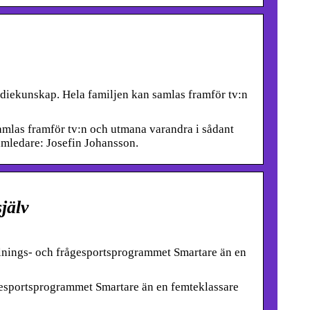
adiekunskap. Hela familjen kan samlas framför tv:n
amlas framför tv:n och utmana varandra i sådant
ramledare: Josefin Johansson.
jälv
llnings- och frågesportsprogrammet Smartare än en
gesportsprogrammet Smartare än en femteklassare