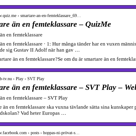
w.quiz.me › smartare-an-en-femteklassare_69…
are än en femteklassare – QuizMe
än en femteklassare
än en femteklassare · 1: Hur många tänder har en vuxen männi
de sig Gustav II Adolf när han gav …
rtare än en femteklassare?Se om du är smartare än en femteklas
bb-tv.nu › Play › SVT Play
are än en femteklassare – SVT Play – W
än en femteklassare – SVT Play
e än en femteklassare ska vuxna tävlande sätta sina kunskaper
ndskolan? Vad heter Europas …
w.facebook.com › posts › hoppas-ni-prövat-s…