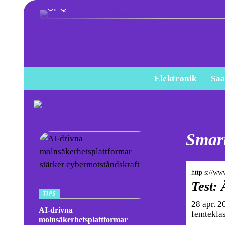
CPQ
Elektronik
Saa
Smart
http s://ww
Test: 
TIPS
28 apr. 2
AI-drivna
femteklas
molnsäkerhetsplattformar