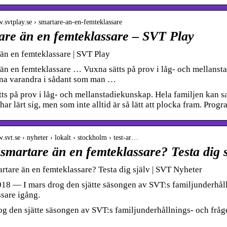
w.svtplay.se › smartare-an-en-femteklassare
are än en femteklassare – SVT Play
än en femteklassare | SVT Play
än en femteklassare … Vuxna sätts på prov i låg- och mellanst
na varandra i sådant som man …
ts på prov i låg- och mellanstadiekunskap. Hela familjen kan s
ar lärt sig, men som inte alltid är så lätt att plocka fram. Prog
.svt.se › nyheter › lokalt › stockholm › test-ar…
smartare än en femteklassare? Testa dig s
rtare än en femteklassare? Testa dig själv | SVT Nyheter
018 — I mars drog den sjätte säsongen av SVT:s familjunderhå
sare igång.
og den sjätte säsongen av SVT:s familjunderhållnings- och frå