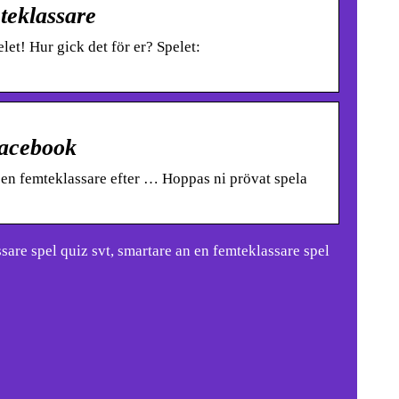
teklassare
et! Hur gick det för er? Spelet:
Facebook
en femteklassare efter … Hoppas ni prövat spela
are spel quiz svt, smartare an en femteklassare spel