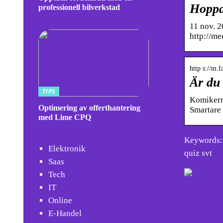
Hoppa
professionell bilverkstad
11 nov. 2
http://me
http s://m.
Är du
TIPS
Komikern 
Optimering av offerthantering
Smartare 
med Lime CPQ
Keywords: s
Elektronik
quiz svt
Saas
Tech
IT
Online
E-Handel