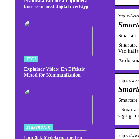
Praktiska råd för att optimera
bussresor med digitala verktyg
http s://ww
Smart
Smartare 
Smartare 
Vad kalla
TECH
Är du sma
Explainer Video: En Effektiv
Metod för Kommunikation
http s://we
Smart
Smartare 
I Smartar
sig i gru
ELEKTRONIK
http s://ww
Upptäck fördelarna med en