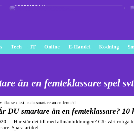
medarbetare
s
Tech
IT
Online
E-Handel
Kodning
Sm
are än en femteklassare spel svt
w.allas.se › test-ar-du-smartare-an-en-femtekl…
Är DU smartare än en femteklassare? 10 k
020 — Hur står det till med allmänbildningen? Gör vårt roliga t
sare. Spara artikel