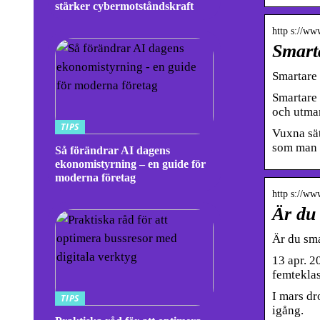
stärker cybermotståndskraft
http s://ww
Smart
Smartare 
Smartare 
och utma
TIPS
Vuxna sät
som man h
Så förändrar AI dagens
ekonomistyrning – en guide för
moderna företag
http s://www
Är du 
Är du sma
13 apr. 2
femteklas
I mars dr
TIPS
igång.