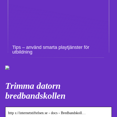
Tips – använd smarta playtjänster för
utbildning
Trimma datorn
bredbandskollen
http s://internetstiftelsen.se › docs › Bredbandskoll…