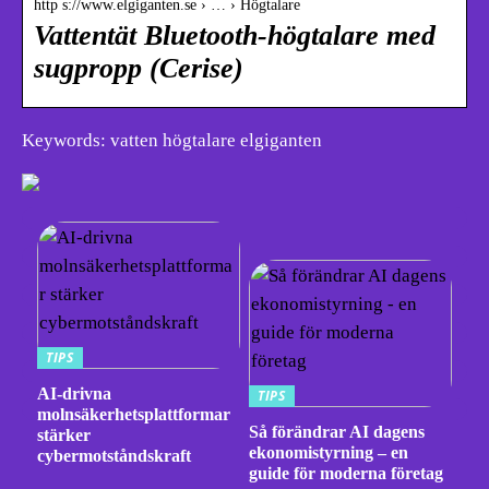
http s://www.elgiganten.se › … › Högtalare
Vattentät Bluetooth-högtalare med
sugpropp (Cerise)
Keywords: vatten högtalare elgiganten
TIPS
AI-drivna
TIPS
molnsäkerhetsplattformar
Så förändrar AI dagens
stärker
ekonomistyrning – en
cybermotståndskraft
guide för moderna företag