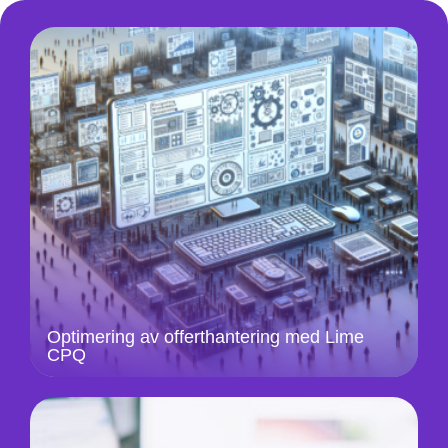
Optimering av offerthantering med Lime
CPQ