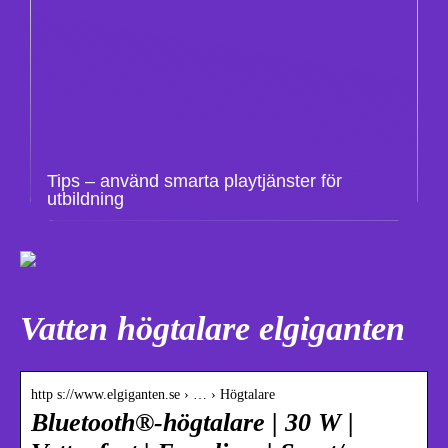
Tips – använd smarta playtjänster för
utbildning
Vatten högtalare elgiganten
http s://www.elgiganten.se › … › Högtalare
Bluetooth®-högtalare | 30 W |