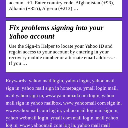
account. +1. Enter country code. Afghanistan ‪(+93)‬,
Albania ‪(+355)‬, Algeria ‪(+213)‬ …
Fix problems signing into your
Yahoo account
Use the Sign-in Helper to locate your Yahoo ID and
regain access to your account by entering in your
recovery mobile number or alternate email address. ·
If you …
Keywords: yahoo mail login, yahoo login, yahoo mail
sign in, yahoo mail sign in homepage, ymail login mail,
mail yahoo sign in, www.yahoomail.com login, yahoo
mail sign in yahoo mailbox, www yahoomail com sign in,
www.yahoomail.com log in, yahoo mail login in sign in,
yahoo webmail login, ymail com mail login, mail yahoo
log in, www yahoomail com log in, yahoo mail mail